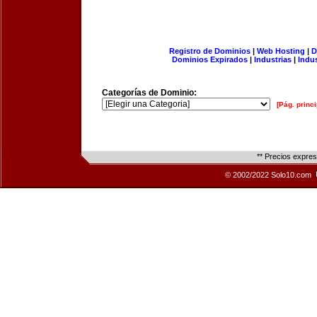
Registro de Dominios
|
Web Hosting
|
D
Dominios Expirados
|
Industrias
|
Indu
Categorías de Dominio:
[Pág. princi
** Precios expre
© 2002/2022 Solo10.com