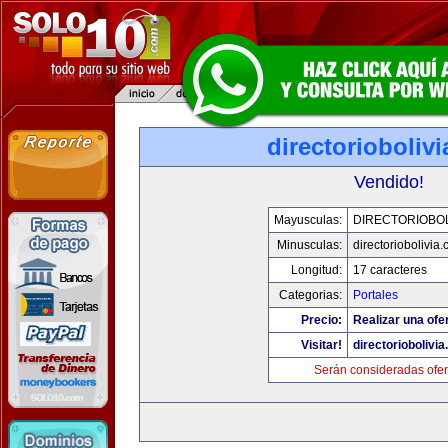
directorioboliv
Vendido!
Mayusculas:
DIRECTORIOBOL
Minusculas:
directoriobolivia
Longitud:
17 caracteres
Categorias:
Portales
Precio:
Realizar una ofer
Visitar!
directoriobolivi
Serán consideradas ofer