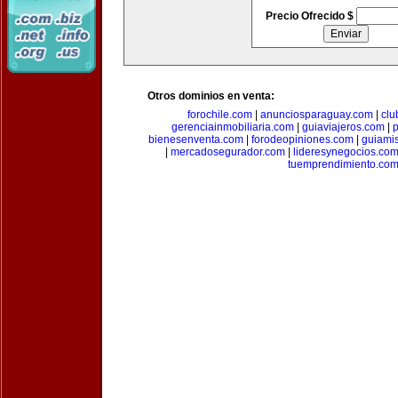
Precio Ofrecido $
Otros dominios en venta:
forochile.com
|
anunciosparaguay.com
|
clu
gerenciainmobiliaria.com
|
guiaviajeros.com
|
p
bienesenventa.com
|
forodeopiniones.com
|
guiami
|
mercadosegurador.com
|
lideresynegocios.co
tuemprendimiento.co