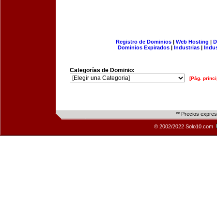
Registro de Dominios
|
Web Hosting
|
D
Dominios Expirados
|
Industrias
|
Indu
Categorías de Dominio:
[Pág. princi
** Precios expre
© 2002/2022 Solo10.com