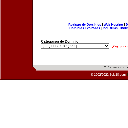
Registro de Dominios
|
Web Hosting
|
D
Dominios Expirados
|
Industrias
|
Indu
Categorías de Dominio:
[Pág. princi
** Precios expre
© 2002/2022 Solo10.com