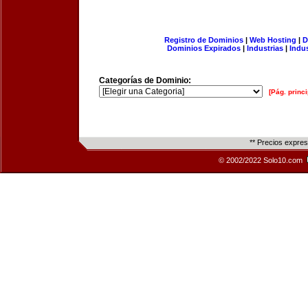
Registro de Dominios
|
Web Hosting
|
D
Dominios Expirados
|
Industrias
|
Indu
Categorías de Dominio:
[Pág. princi
** Precios expre
© 2002/2022 Solo10.com